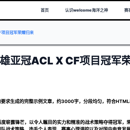
首页
认识
welcome海洋之神
赛
CF项目冠军荣耀归来
雄亚冠ACL X CF项目冠军
要求生成的完整示例文章，约3000字，分段均匀，符合HTML
项目中再度崭露锋芒，以令人瞩目的实力和精准的战术策略夺得冠军，
团队战术策略、选手个人表现、赛事心理调控以及对国内电竞发