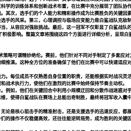
过科学的训练体系和创新战术布置，在比赛中充分展现了团队协
础。其次，选手们的个人能力和精彩操作成为比赛胜负的关键因
尖选手的风采。第三，心理调控与临场应变能力是白鲨战队克敌
得当，从容应对强敌挑战。最后，这一冠军不仅彰显了白鲨战队
了积极影响。整篇文章将围绕这四个方面进行详细分析，呈现白
队战术策略可谓精妙绝伦。赛前，他们针对不同对手制定了多套应对
精细推演。这种全方位的准备确保了他们在比赛中可以快速适应
能力。每位成员不仅熟悉自身位置的职责，还能根据实时战况灵
契和战术执行力，使他们在激烈的比赛中始终保持节奏主动权。
合。例如，他们在关键回合中利用小规模迂回和分散作战迷惑对
思维，使得白鲨战队在赛场上总能出奇制胜，最终将冠军收入囊
。无论是核心狙击手的精准射击，还是支援选手的迅速反应，都
手们的操作不仅稳健高效，还往往能逆转局势，成为胜利的关键