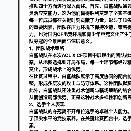
推动四个方面进行深入阐述。首先，白鲨战队通
灵活应变能力，这为他们赢得胜利奠定了坚实基
每一位成员都在关键时刻贡献了力量，彰显了顶
的重要因素，团队在压力环境下保持冷静，策略
力，也对国内CF电竞环境和青少年电竞文化产生
队夺冠的全景画面与深层意义。
1、团队战术策略
白鲨战队在本次ACL X CF项目中展现出的团
案，从地图选择到开局布局，每一个环节都经过
变化，形成战术上的优势。
在比赛过程中，白鲨战队展示了高度协同的配合
整，形成多层次的攻击与防守体系。这种团队默
此外，白鲨战队还注重战术创新与临场策略的结
从而创造局部优势。正是这种战术多样性和创新
2、选手个人表现
白鲨战队的夺冠离不开每位选手的卓越个人能力
了顶尖水平的竞技素养。在关键比赛回合中，选
素。