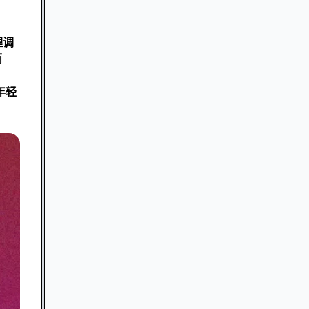
理调
而
年轻