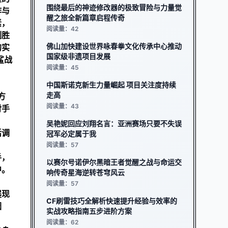
围绕最后的神迹修改器的极致冒险与力量觉
作与
醒之旅全新篇章启程传奇
素，
阅读量：42
制胜
佛山加快建设世界咏春拳文化传承中心推动
的实
国家级非遗项目发展
鲨战
阅读量：45
中国斯诺克新生力量崛起 项目关注度持续
走高
方
阅读量：43
对手
吴艳妮回应刘翔名言：亚洲赛场只要不失误
活调
冠军必定属于我
阅读量：57
手，
以赛尔号诺伊尔黑暗王者觉醒之战与命运交
中。
响传奇星海逆转苍穹风云
阅读量：57
展现
CF刷雷技巧全解析快速提升经验与效率的
因
实战攻略指南五步进阶方案
阅读量：62