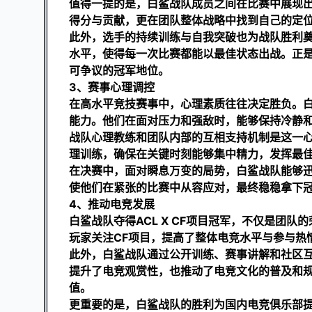
值得一提的是，白鲨战队成员之间在比赛中展现
得分与贡献，更在团队整体战略中找到自己的定
此外，选手的持续训练与自我突破也为战队胜利
水平，使得每一次比赛都能以最佳状态出战。正是这
可争议的冠军地位。
3、赛事心理调控
在高水平竞技赛事中，心理素质往往决定胜负。白鲨
能力。他们在面对压力和强敌时，能够保持冷静
战队心理教练和团队内部的互相支持机制是这一
理训练，确保在关键时刻能够集中精力，发挥最
在决赛中，面对瞬息万变的局势，白鲨战队能够
使他们在紧张的比赛中从容应对，最终稳稳拿下
4、推动电竞发展
白鲨战队夺得ACL X CF项目冠军，不仅是团
玩家关注CF项目，提高了整体电竞水平与参与热
此外，白鲨战队通过公开训练、赛事讲解和社区
提升了电竞观赏性，也推动了电竞文化的普及和
值。
更重要的是，白鲨战队的胜利为国内电竞俱乐部